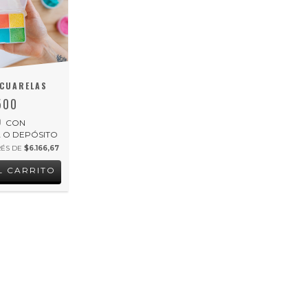
CUARELAS
500
0
CON
 O DEPÓSITO
RÉS DE
$6.166,67