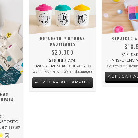
REPUESTO PINTURAS
REPUESTO A
DACTILARES
$18.
$20.000
$16.65
$18.000
TRANSFERENCIA
CON
TRANSFERENCIA O DEPÓSITO
3
CUOTAS SIN INTE
3
CUOTAS SIN INTERÉS DE
$6.666,67
URAS
 MESES
0
ON
DEPÓSITO
DE
$21.666,67
(5)