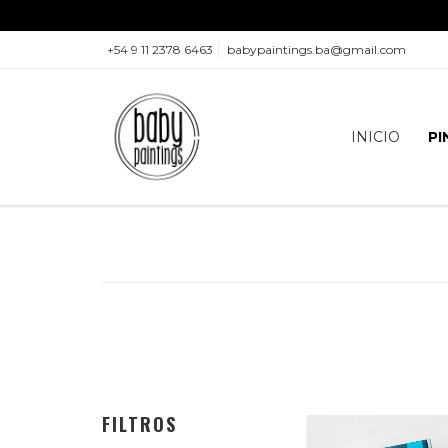
+54 9 11 2378 6463
babypaintings.ba@gmail.com
INICIO
PI
FILTROS